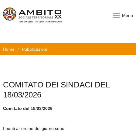
Menu
Home
Home
/
Pubblicazioni
Chi Siamo
PAT
Progetti
COMITATO DEI SINDACI DEL
News
18/03/2026
Documenti
Comitato del 18/03/2026
Carta Servizi
I punti all’ordine del giorno sono:
Contatti