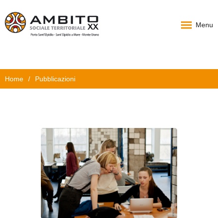
Menu
Home
Home
/
Pubblicazioni
Chi Siamo
PAT
Progetti
News
Documenti
Carta Servizi
Contatti