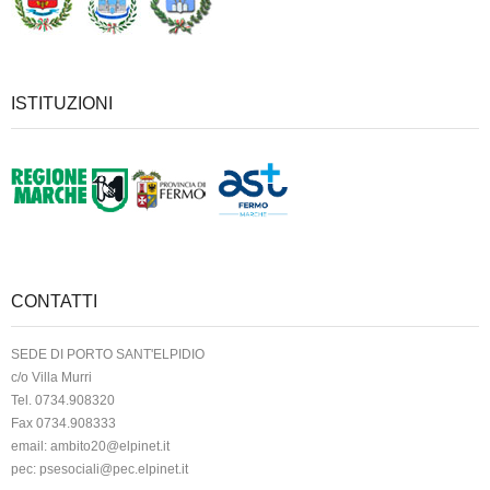
ISTITUZIONI
CONTATTI
SEDE DI PORTO SANT'ELPIDIO
c/o Villa Murri
Tel. 0734.908320
Fax 0734.908333
email:
ambito20@elpinet.it
pec:
psesociali@pec.elpinet.it