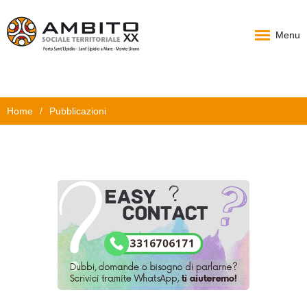
Menu
Home
Home
/
Pubblicazioni
Chi Siamo
PAT
Progetti
News
Documenti
Carta Servizi
Contatti