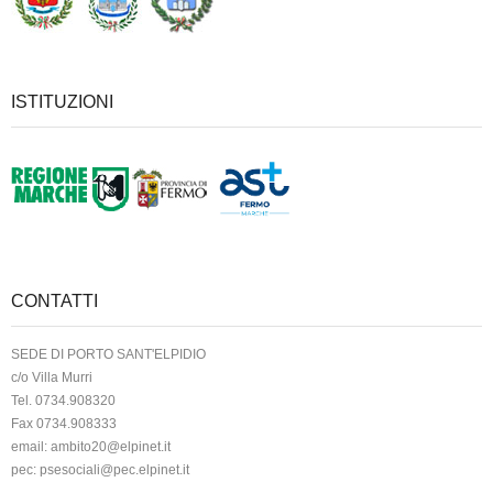
ISTITUZIONI
CONTATTI
SEDE DI PORTO SANT'ELPIDIO
c/o Villa Murri
Tel. 0734.908320
Fax 0734.908333
email:
ambito20@elpinet.it
pec:
psesociali@pec.elpinet.it