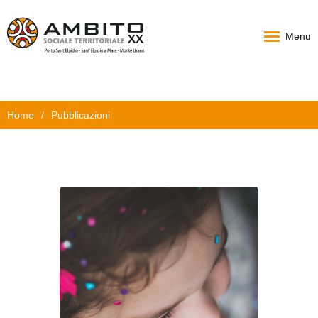
Menu
Home
Home
/
Pubblicazioni
Chi Siamo
PAT
Progetti
News
Documenti
Carta Servizi
Contatti