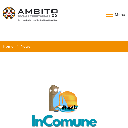
Menu
Home
Home
/
News
Chi Siamo
PAT
Progetti
News
Documenti
Carta Servizi
Contatti